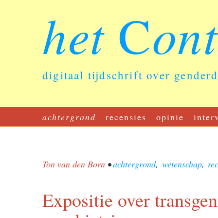
het
on
C
digitaal tijdschrift over gender
achtergrond
recensies
opinie
inter
Ton van den Born
•
achtergrond
,
wetenschap
,
re
Expositie over transgen