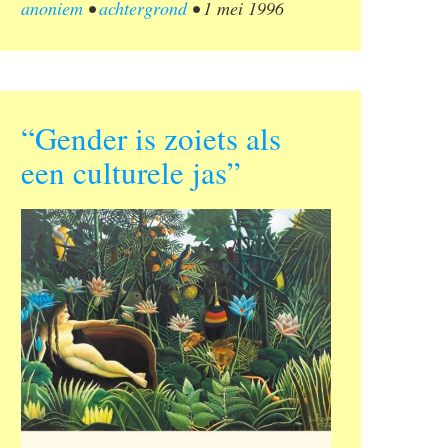
anoniem
•
achtergrond
•
1 mei 1996
“Gender is zoiets als
een culturele jas”