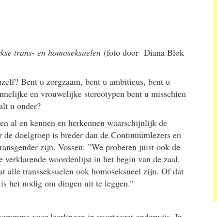
rkse trans- en homoseksuelen
(foto door Diana Blok
r uzelf? Bent u zorgzaam, bent u ambitieus, bent u
nelijke en vrouwelijke stereotypen bent u misschien
alt u onder?
en al en kennen en herkennen waarschijnlijk de
 de doelgroep is breder dan de Continuümlezers en
transgender zijn. Vossen: ”We proberen juist ook de
de verklarende woordenlijst in het begin van de zaal.
at alle transseksuelen ook homoseksueel zijn. Of dat
is het nodig om dingen uit te leggen.”
gramma voor leerlingen in voortgezet onderwijs. In