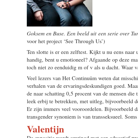
Goksem en Buse. Een beeld uit een serie over Tu
voor het project ‘See Through Us’)
Ten slotte is er een zelftest. Kijkt u nu eens naa
handig, bent u emotioneel? Afgaande op deze man
toch niet zo eenduidig m of v als u dacht. Waar v
Veel lezers van Het Continuüm weten dat misschi
verhalen van de ervaringsdeskundigen goed. Maar
de naar schatting 0,5 procent van de mensen die 
leek erbij te betrekken, met uitleg, bijvoorbeeld 
Er zijn immers veel vooroordelen. Bijvoorbeeld d
transgender synoniem is van transseksueel. Soms 
Valentijn
De expositie wordt omringd met een educatief pro