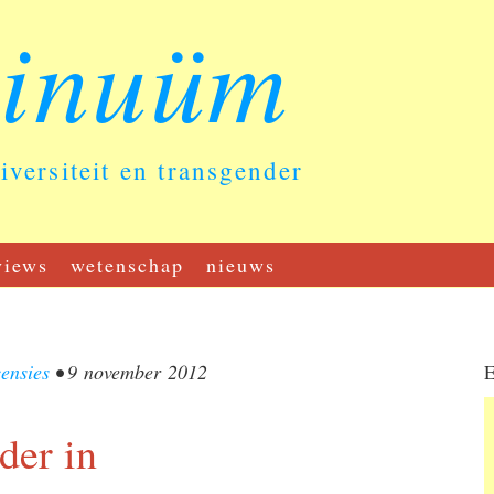
tinuüm
diversiteit en transgender
views
wetenschap
nieuws
censies
•
9 november 2012
E
der in