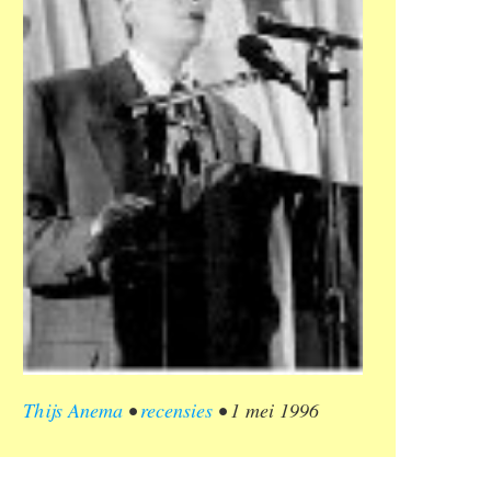
Thijs Anema
•
recensies
•
1 mei 1996