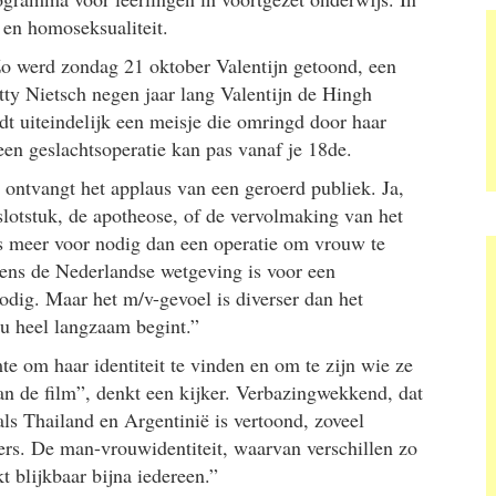
 en homoseksualiteit.
Zo werd zondag 21 oktober Valentijn getoond, een
ty Nietsch negen jaar lang Valentijn de Hingh
dt uiteindelijk een meisje die omringd door haar
 een geslachtsoperatie kan pas vanaf je 18de.
ontvangt het applaus van een geroerd publiek. Ja,
 slotstuk, de apotheose, of de vervolmaking van het
s meer voor nodig dan een operatie om vrouw te
lgens de Nederlandse wetgeving is voor een
odig. Maar het m/v-gevoel is diverser dan het
nu heel langzaam begint.”
te om haar identiteit te vinden en om te zijn wie ze
an de film”, denkt een kijker. Verbazingwekkend, dat
als Thailand en Argentinië is vertoond, zoveel
ders. De man-vrouwidentiteit, waarvan verschillen zo
 blijkbaar bijna iedereen.”