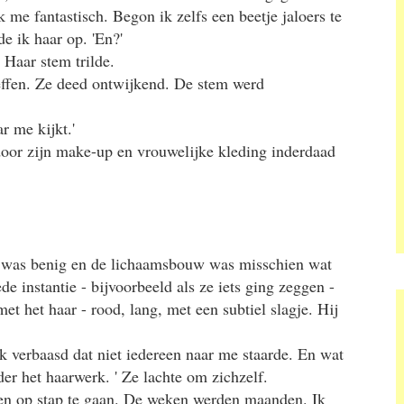
 me fantastisch. Begon ik zelfs een beetje jaloers te
e ik haar op. 'En?'
' Haar stem trilde.
reffen. Ze deed ontwijkend. De stem werd
ar me kijkt.'
s door zijn make-up en vrouwelijke kleding inderdaad
t was benig en de lichaamsbouw was misschien wat
e instantie - bijvoorbeeld als ze iets ging zeggen -
t het haar - rood, lang, met een subtiel slagje. Hij
s ik verbaasd dat niet iedereen naar me staarde. En wat
er het haarwerk. ' Ze lachte om zichzelf.
n op stap te gaan. De weken werden maanden. Ik