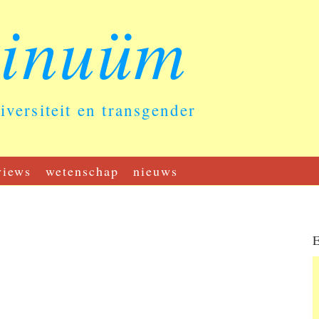
tinuüm
diversiteit en transgender
views
wetenschap
nieuws
E