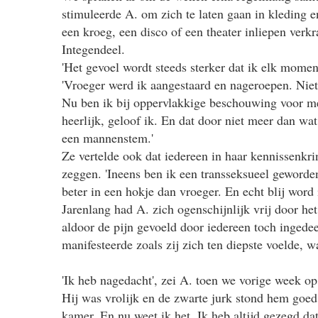
stimuleerde A. om zich te laten gaan in kleding e
een kroeg, een disco of een theater inliepen verkr
Integendeel.
'Het gevoel wordt steeds sterker dat ik elk mome
'Vroeger werd ik aangestaard en nageroepen. Nie
Nu ben ik bij oppervlakkige beschouwing voor me
heerlijk, geloof ik. En dat door niet meer dan wat
een mannenstem.'
Ze vertelde ook dat iedereen in haar kennissenkr
zeggen. 'Ineens ben ik een transseksueel geworden'
beter in een hokje dan vroeger. En echt blij word i
Jarenlang had A. zich ogenschijnlijk vrij door h
aldoor de pijn gevoeld door iedereen toch ingede
manifesteerde zoals zij zich ten diepste voelde, w
'Ik heb nagedacht', zei A. toen we vorige week op
Hij was vrolijk en de zwarte jurk stond hem goed
kamer. En nu weet ik het. Ik heb altijd gezegd da