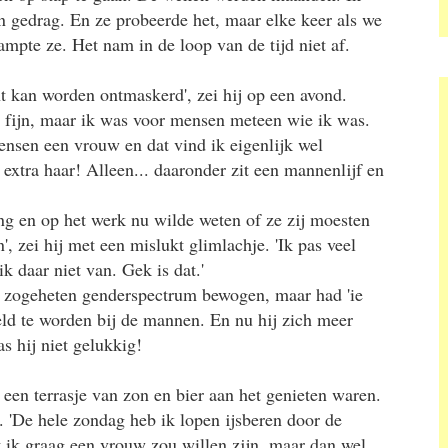
n gedrag. En ze probeerde het, maar elke keer als we
ampte ze. Het nam in de loop van de tijd niet af.
nt kan worden ontmaskerd', zei hij op een avond.
t fijn, maar ik was voor mensen meteen wie ik was.
nsen een vrouw en dat vind ik eigenlijk wel
 extra haar! Alleen... daaronder zit een mannenlijf en
ing en op het werk nu wilde weten of ze zij moesten
, zei hij met een mislukt glimlachje. 'Ik pas veel
k daar niet van. Gek is dat.'
et zogeheten genderspectrum bewogen, maar had 'ie
eld te worden bij de mannen. En nu hij zich meer
as hij niet gelukkig!
 een terrasje van zon en bier aan het genieten waren.
. 'De hele zondag heb ik lopen ijsberen door de
t ik graag een vrouw zou willen zijn, maar dan wel