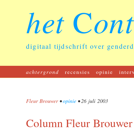
het
on
C
digitaal tijdschrift over gender
achtergrond
recensies
opinie
inter
Fleur Brouwer
•
opinie
•
26 juli 2003
Column Fleur Brouwer