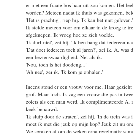
er met een fraaie bos haar uit zou komen. Het leek
worden? Meteen nadat ik thuis was gekomen, beld
'Het is prachtig', riep hij. 'Ik kan het niet geloven.
Ik stelde meteen voor om elkaar in de kroeg te t
afgeknepen. Ik vroeg hoe ze zich voelde.
'Ik durf niet', zei hij. 'Ik ben bang dat iedereen na
'Dat doet iedereen toch al jaren?', zei ik. A. wa
een bezienswaardigheid. Net als ik.
'Nou, toch is het doodeng...'
'Ah nee', zei ik. 'Ik kom je ophalen.'
Ineens stond er een vrouw voor me. Haar gezich
grof. Maar toch. Ik zag een vrouw die pas in tweed
zoiets als een man werd. Ik complimenteerde A. me
keek benauwd.
'Ik sluip door de straten', zei hij. 'In de trein wa
moet ik met die jeuk op mijn kop? Jeuk zit nu ond
We spraken af om de weken erna regelmatig same