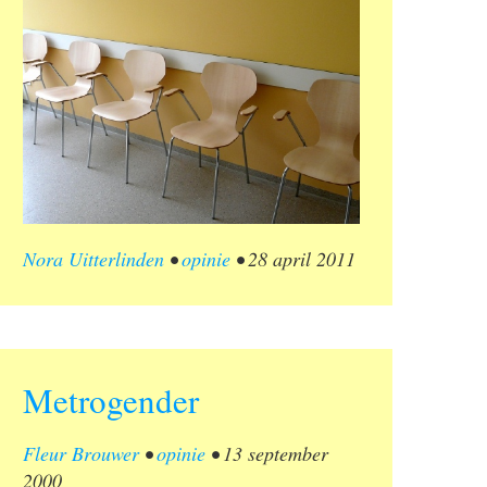
Nora Uitterlinden
•
opinie
•
28 april 2011
Metrogender
Fleur Brouwer
•
opinie
•
13 september
2000