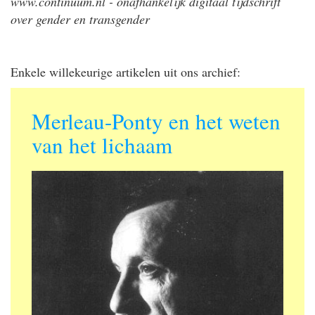
www.continuum.nl - onafhankelijk digitaal tijdschrift
over gender en transgender
Enkele willekeurige artikelen uit ons archief:
Merleau-Ponty en het weten
van het lichaam