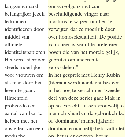
langzamerhand
om vervolgens met een
belangrijker jezelf
beschuldigende vinger naar
te kunnen
moslims te wijzen om hen te
identificeren door
verwijten dat ze moeilijk doen
middel van
over homoseksualiteit. De positie
officiële
van queer is veruit te prefereren
identiteitspapieren.
boven die van het morele gelijk,
Het werd hierdoor
gebruikt om anderen te
steeds moeilijker
veroordelen."
voor vrouwen om
In het gesprek met Henry Rubin
als man door het
(hieraan wordt aandacht besteed
leven te gaan.
in het nog te verschijnen tweede
Hirschfeld
deel van deze serie) gaat Mak in
probeerde een
op het verschil tussen vrouwelijke
aantal van hen te
mannelijkheid en de gebruikelijke
helpen met het
of 'dominante' mannelijkheid:
opstellen van een
dominante mannelijkheid valt niet
medische
op, het is er gewoon, het is