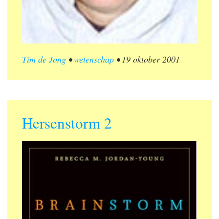
Tim de Jong
•
wetenschap
•
19 oktober 2001
Hersenstorm 2