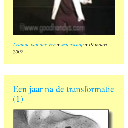
Arianne van der Ven
•
wetenschap
•
19 maart
2007
Een jaar na de transformatie
(1)