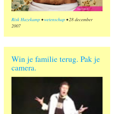
Risk Hazekamp
•
wetenschap
•
28 december
2007
Win je familie terug. Pak je
camera.