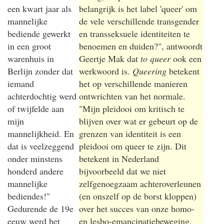
een kwart jaar als
belangrijk is het label 'queer' om
mannelijke
de vele verschillende transgender
bediende gewerkt
en transseksuele identiteiten te
in een groot
benoemen en duiden?", antwoordt
warenhuis in
Geertje Mak dat
to queer
ook een
Berlijn zonder dat
werkwoord is.
Queering
betekent
iemand
het op verschillende manieren
achterdochtig werd
ontwrichten van het normale.
of twijfelde aan
"Mijn pleidooi om kritisch te
mijn
blijven over wat er gebeurt op de
mannelijkheid. En
grenzen van identiteit is een
dat is veelzeggend
pleidooi om queer te zijn. Dit
onder minstens
betekent in Nederland
honderd andere
bijvoorbeeld dat we niet
mannelijke
zelfgenoegzaam achteroverleunen
bediendes!"
(en onszelf op de borst kloppen)
Gedurende de 19e
over het succes van onze homo-
eeuw werd het
en lesbo-emancipatiebeweging,