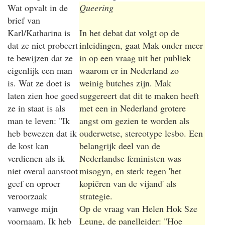
Wat opvalt in de
Queering
brief van
Karl/Katharina is
In het debat dat volgt op de
dat ze niet probeert
inleidingen, gaat Mak onder meer
te bewijzen dat ze
in op een vraag uit het publiek
eigenlijk een man
waarom er in Nederland zo
is. Wat ze doet is
weinig butches zijn. Mak
laten zien hoe goed
suggereert dat dit te maken heeft
ze in staat is als
met een in Nederland grotere
man te leven: "Ik
angst om gezien te worden als
heb bewezen dat ik
ouderwetse, stereotype lesbo. Een
de kost kan
belangrijk deel van de
verdienen als ik
Nederlandse feministen was
niet overal aanstoot
misogyn, en sterk tegen 'het
geef en oproer
kopiëren van de vijand' als
veroorzaak
strategie.
vanwege mijn
Op de vraag van Helen Hok Sze
voornaam. Ik heb
Leung, de panelleider: "Hoe