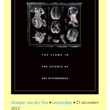
Arianne van der Ven
•
wetenschap
•
23 december
2012