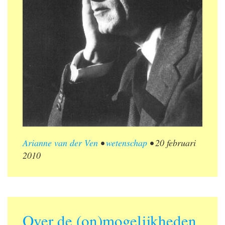
Arianne van der Ven
•
wetenschap
•
20 februari
2010
Over de (on)mogelijkheden