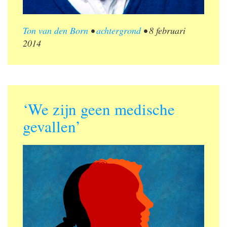
Ton van den Born
•
achtergrond
•
8 februari
2014
‘We zijn geen medische
gevallen’