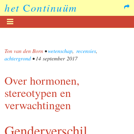
het
C
ontinuüm
Ton van den Born
•
wetenschap
,
recensies
,
achtergrond
•
14 september 2017
Over hormonen,
stereotypen en
verwachtingen
Genderverschil