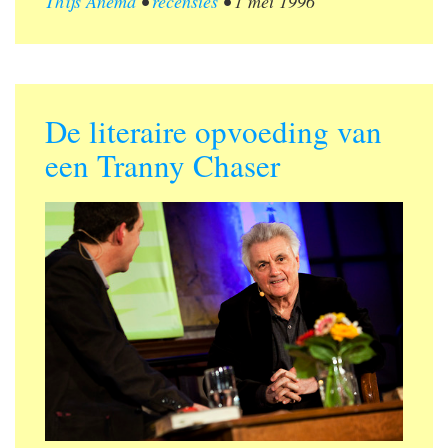
Thijs Anema
•
recensies
•
1 mei 1996
De literaire opvoeding van
een Tranny Chaser