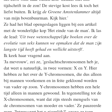
tijdschrift in de zon! De stevige kost lees ik toch het
liefst buiten. Ik krijg
de Groene Amsterdammer
altijd
van mijn bovenbuurman. Kijk hier.'
Ze had het blad opengeslagen liggen bij een artikel
met de wonderlijke kop 'Het einde van de man'. Ik las
de lead: '
Uit twee wetenschappelijke boeken over de
evolutie van seks kunnen we opmaken dat de man zijn
langste tijd heeft gehad en wellicht uitsterft
'.
Ik keek haar vragend aan.
'Ja mevrouw', zei ze, 'geslachtschromosomen heb je,
dat weet u natuurlijk, in twee vormen: X en Y. Hier
hebben ze het over de Y-chromosomen, die dus alleen
bij mannen voorkomen en in feite gekloond worden
van vader op zoon. Y-chromosomen hebben een hele
tijd alleen in mannen gewoond. In tegenstelling tot de
X-chromosomen, want dat zijn steeds mengsels van
de chromosomen van moeder en vader.' Ze pauzeerde
even. 'Interesseert het u eigenlijk?', vroeg ze toen.