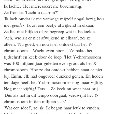
Ik lachte. 'Het interesseert me bovenmatig.'
Ze fronste. 'Lacht u daarom?'
'Ik lach omdat ik me vanwege mijzelf nogal bezig hou
met
gender
. Ik zit een beetje afwijkend in elkaar.'
Ze liet niet blijken of ze begreep wat ik bedoelde.
'Ach, wie zit er niet afwijkend in elkaar', zei ze
alleen. 'Nu goed, en nou is er ontdekt dat het Y-
chromosoom... Wacht even hoor...' Ze pakte het
tijdschrift en keek door de loep. 'Het Y-chromosoom
was 100 miljoen jaar geleden even groot als het X-
chromosoom. Hoe ze dat ontdekt hebben staat er niet
bij. Enfin, elk had ongeveer duizend genen. En heden
ten dage heeft het Y-chromosoom er nog maar vijftig.
Nog maar vijftig! Dus...' Ze keek nu weer naar mij.
'Dus als het in dit tempo doorgaat, verdwijnt het Y-
chromosoom in tien miljoen jaar.'
'Wat een idee!', zei ik. Ik begon haar leuk te vinden.
We keken een tijdje zwijgend naar Roberto, die even