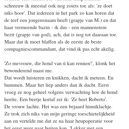
schreeuw ik meestal ook nog zoiets toe als: 'ze doet
niks hoor'. Dat iedereen in het park zo kan horen dat
de teef een jongensnaam heeft (grapje van M.) en dat
haar vermeende bazin - ik dus - een mannenstem
bezit (grapje van god), ach, dat is nog tot daaraan toe.
Maar dat ik moet blaffen als de eerste de beste
compagniescommandant, dat vind ik pas echt akelig.
'Zo mevrouw, die hond van ú kan rennen!', klonk het
bewonderend naast me.
Dat wordt luisteren en knikken, dacht ik meteen. En
hummen. Maar het liep anders dan ik dacht. Eerst
vroeg ze nog geheel volgens verwachting hoe de hond
heette. Een beetje kortaf zei ik: 'Ze heet Roberto'.
De vrouw lachte. Het was een bejaard hinniklachje.
Ze trok zich niks van mijn geringe toeschietelijkheid
aan en vertelde me dat ze na haar heupoperatie voor
het eerst weer naar buiten kon. 'Lekker met een