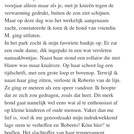
voorjaar alleen maar als je, met je knieën tegen de
verwarming gedrukt, buiten de zon ziet schijnen.
Maar op deze dag was het werkelijk aangenaam
zacht, constateerde ik toen ik de hond van vriendin
M. ging uitlaten.
In het park zocht ik mijn favoriete bankje op. Er zat
een oude dame, dik ingepakt in een wat versleten
namaakbontjas. Naast haar stond een rollator die niet
blauw was maar knalroze. Op haar schoot lag een
tijdschrift, met een grote loep er bovenop. Terwijl ik
naast haar ging zitten, verloste ik Roberto van de lijn.
Ze ging er meteen als een speer vandoor. Ik hoopte
dat ze zich zou gedragen, zoals dat heet. Dit merk
hond gaat namelijk wel eens wat al te enthousiast af
op kleine kinderen of oude mensen. Vaker dan me
lief is, voel ik me genoodzaakt mijn indrukwekkend
lage stem te verheffen en 'Roberto! Kóm híer!' te
brullen. Het slachtoffer van haar temperament