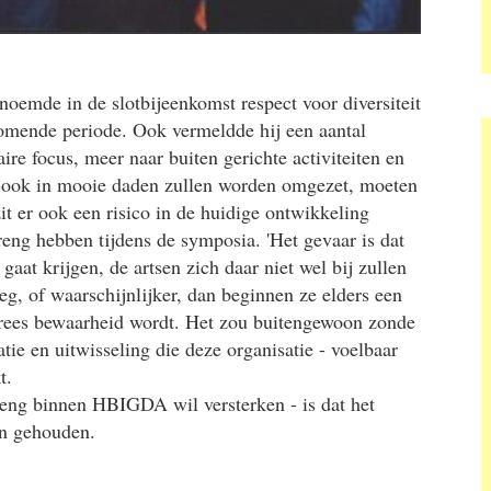
emde in de slotbijeenkomst respect voor diversiteit
komende periode. Ook vermeldde hij een aantal
ire focus, meer naar buiten gerichte activiteiten en
n ook in mooie daden zullen worden omgezet, moeten
t er ook een risico in de huidige ontwikkeling
eng hebben tijdens de symposia. 'Het gevaar is dat
aat krijgen, de artsen zich daar niet wel bij zullen
, of waarschijnlijker, dan beginnen ze elders een
e vrees bewaarheid wordt. Het zou buitengewoon zonde
ie en uitwisseling die deze organisatie - voelbaar
t.
eng binnen HBIGDA wil versterken - is dat het
en gehouden.