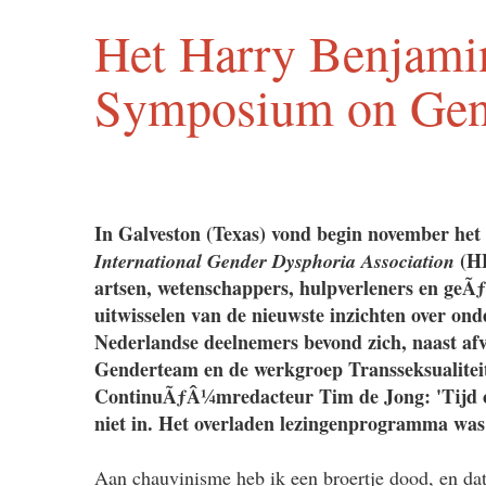
Het Harry Benjamin
Symposium on Gen
In Galveston (Texas) vond begin november het
(H
International Gender Dysphoria Association
artsen, wetenschappers, hulpverleners en geÃƒ
uitwisselen van de nieuwste inzichten over on
Nederlandse deelnemers bevond zich, naast af
Genderteam en de werkgroep Transseksualitei
ContinuÃƒÂ¼mredacteur Tim de Jong: 'Tijd om
niet in. Het overladen lezingenprogramma was v
Aan chauvinisme heb ik een broertje dood, en dat 