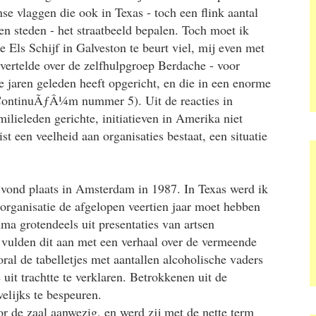
e vlaggen die ook in Texas - toch een flink aantal
n steden - het straatbeeld bepalen. Toch moet ik
 Els Schijf in Galveston te beurt viel, mij even met
 vertelde over de zelfhulpgroep Berdache - voor
e jaren geleden heeft opgericht, en die in een enorme
ontinuÃƒÂ¼m nummer 5). Uit de reacties in
ilieleden gerichte, initiatieven in Amerika niet
ist een veelheid aan organisaties bestaat, een situatie
vond plaats in Amsterdam in 1987. In Texas werd ik
organisatie de afgelopen veertien jaar moet hebben
 grotendeels uit presentaties van artsen
 vulden dit aan met een verhaal over de vermeende
ral de tabelletjes met aantallen alcoholische vaders
it trachtte te verklaren. Betrokkenen uit de
elijks te bespeuren.
r de zaal aanwezig, en werd zij met de nette term