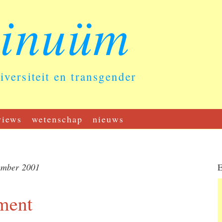
tinuüm
diversiteit en transgender
views
wetenschap
nieuws
ember 2001
E
ument