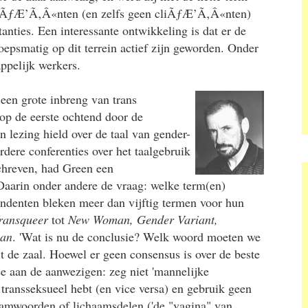
tiÃƒÆ’Ã‚Â«nten (en zelfs geen cliÃƒÆ’Ã‚Â«nten)
nties. Een interessante ontwikkeling is dat er de
oepsmatig op dit terrein actief zijn geworden. Onder
ppelijk werkers.
en grote inbreng van trans
 op de eerste ochtend door de
lezing hield over de taal van gender-
erdere conferenties over het taalgebruik
hreven, had Green een
aarin onder andere de vraag: welke term(en)
ondenten bleken meer dan vijftig termen voor hun
ransqueer
tot
New Woman, Gender Variant,
man
. 'Wat is nu de conclusie? Welk woord moeten we
t de zaal. Hoewel er geen consensus is over de beste
e aan de aanwezigen: zeg niet 'mannelijke
 transseksueel hebt (en vice versa) en gebruik geen
aamwoorden of lichaamsdelen ('de "vagina" van