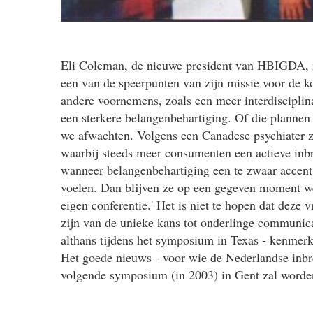
Eli Coleman, de nieuwe president van HBIGDA, no
een van de speerpunten van zijn missie voor de 
andere voornemens, zoals een meer interdisciplina
een sterkere belangenbehartiging. Of die planne
we afwachten. Volgens een Canadese psychiater zi
waarbij steeds meer consumenten een actieve inbr
wanneer belangenbehartiging een te zwaar accent g
voelen. Dan blijven ze op een gegeven moment weg
eigen conferentie.' Het is niet te hopen dat dez
zijn van de unieke kans tot onderlinge communicat
althans tijdens het symposium in Texas - kenmerk
Het goede nieuws - voor wie de Nederlandse inbr
volgende symposium (in 2003) in Gent zal word