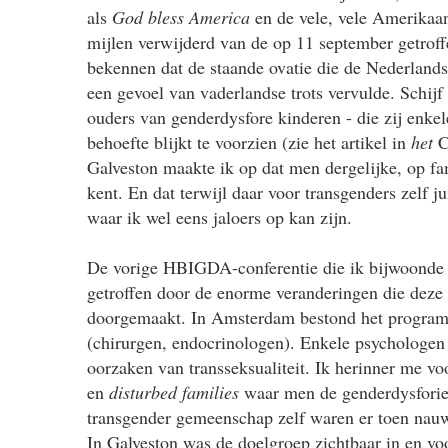
als
God bless America
en de vele, vele Amerikaans
mijlen verwijderd van de op 11 september getroffe
bekennen dat de staande ovatie die de Nederlandse
een gevoel van vaderlandse trots vervulde. Schijf
ouders van genderdysfore kinderen - die zij enkel
behoefte blijkt te voorzien (zie het artikel in
het
C
Galveston maakte ik op dat men dergelijke, op fam
kent. En dat terwijl daar voor transgenders zelf ju
waar ik wel eens jaloers op kan zijn.
De vorige HBIGDA-conferentie die ik bijwoonde 
getroffen door de enorme veranderingen die deze 
doorgemaakt. In Amsterdam bestond het programma
(chirurgen, endocrinologen). Enkele psychologen
oorzaken van transseksualiteit. Ik herinner me voo
en
disturbed families
waar men de genderdysforie u
transgender gemeenschap zelf waren er toen nauw
In Galveston was de doelgroep zichtbaar in en voo