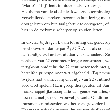
"Mario"'; '"hij" leeft inmiddels als "vrouw"').
Het thema van de al of niet kwetsende terminolog
Verschillende sprekers begonnen hun lezing met 
doorgelezen om hun taalgebruik te corrigeren, of 
hier in de toekomst scherper op zouden letten.
In diverse bijdragen kwam tot uiting dat genderdy
beschouwd en dat de patiÃƒÆ’Ã‚Â«nt als consum
deskundige wel anders uit dan voor de andere. Zo
penissen van 22 centimeter lengte construeert, wan
terugkomt omdat hij die 22 centimeter toch niet 
hetzelfde principe weer wat afgehaald. (Bij navra
twijfels had wanneer hij er eentje van 22 centime
voor God spelen.') Een groep therapeuten uit San
maatschappelijke acceptatie van gendervariaties, 
noch mannelijk noch vrouwelijk voelt. Op dit mo
transmensen misschien wel het verst gevorderd.
Het meest radicale voorstel kwam van de filosoof