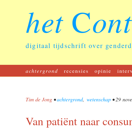
het
on
C
digitaal tijdschrift over gender
achtergrond
recensies
opinie
inter
Tim de Jong
•
achtergrond
,
wetenschap
•
29 nov
Van patiënt naar cons