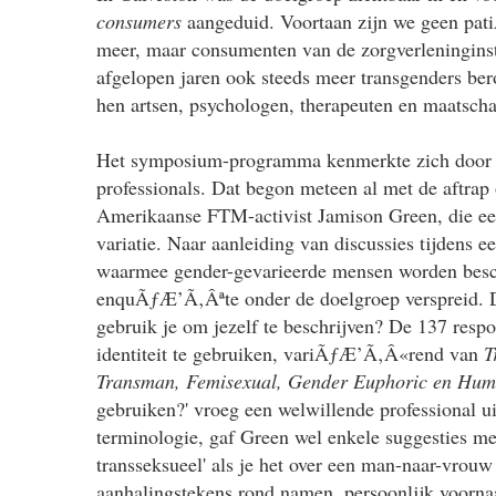
consumers
aangeduid. Voortaan zijn we geen pa
meer, maar consumenten van de zorgverleninginsta
afgelopen jaren ook steeds meer transgenders ber
hen artsen, psychologen, therapeuten en maatscha
Het symposium-programma kenmerkte zich door e
professionals. Dat begon meteen al met de aftrap
Amerikaanse FTM-activist Jamison Green, die een 
variatie. Naar aanleiding van discussies tijdens e
waarmee gender-gevarieerde mensen worden besc
enquÃƒÆ’Ã‚Âªte onder de doelgroep verspreid. D
gebruik je om jezelf te beschrijven? De 137 resp
identiteit te gebruiken, variÃƒÆ’Ã‚Â«rend van
T
Transman, Femisexual, Gender Euphoric en Hu
gebruiken?' vroeg een welwillende professional ui
terminologie, gaf Green wel enkele suggesties me
transseksueel' als je het over een man-naar-vrouw
aanhalingstekens rond namen, persoonlijk voorn