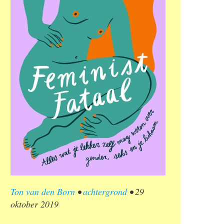
Ton van den Born
•
achtergrond
•
29
oktober 2019