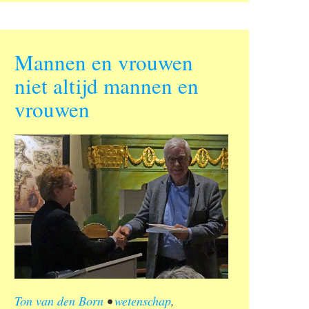
Mannen en vrouwen
niet altijd mannen en
vrouwen
Ton van den Born
•
wetenschap
,