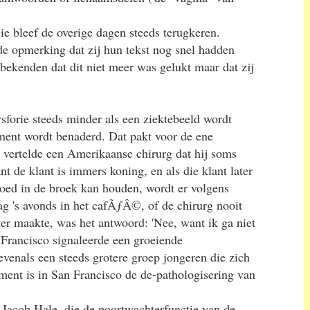
ie bleef de overige dagen steeds terugkeren.
de opmerking dat zij hun tekst nog snel hadden
bekenden dat dit niet meer was gelukt maar dat zij
sforie steeds minder als een ziektebeeld wordt
ent wordt benaderd. Dat pakt voor de ene
 vertelde een Amerikaanse chirurg dat hij soms
t de klant is immers koning, en als die klant later
goed in de broek kan houden, wordt er volgens
ag 's avonds in het cafÃƒÂ©, of de chirurg nooit
ter maakte, was het antwoord: 'Nee, want ik ga niet
 Francisco signaleerde een groeiende
evenals een steeds grotere groep jongeren die zich
ment is in San Francisco de de-pathologisering van
 Jacob Hale, die de poortwachterfunctie van de