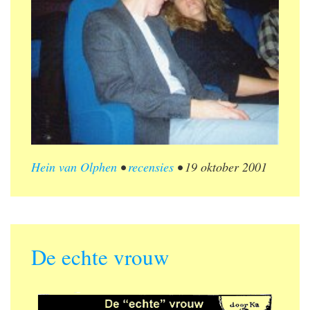
Hein van Olphen
•
recensies
•
19 oktober 2001
De echte vrouw