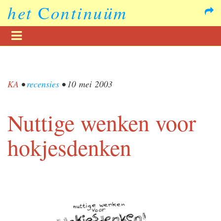
het
C
ontinuüm
KA
•
recensies
•
10 mei 2003
Nuttige wenken voor
hokjesdenken