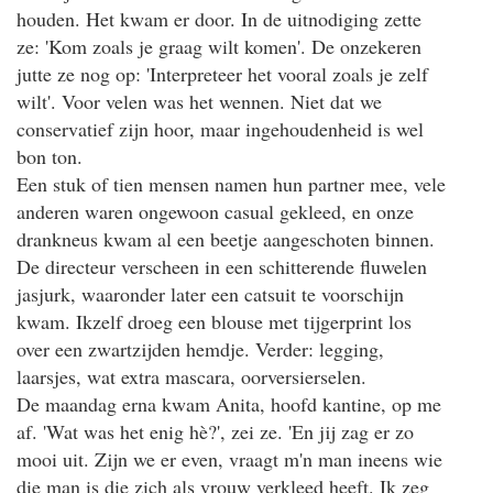
houden. Het kwam er door. In de uitnodiging zette
ze: 'Kom zoals je graag wilt komen'. De onzekeren
jutte ze nog op: 'Interpreteer het vooral zoals je zelf
wilt'. Voor velen was het wennen. Niet dat we
conservatief zijn hoor, maar ingehoudenheid is wel
bon ton.
Een stuk of tien mensen namen hun partner mee, vele
anderen waren ongewoon casual gekleed, en onze
drankneus kwam al een beetje aangeschoten binnen.
De directeur verscheen in een schitterende fluwelen
jasjurk, waaronder later een catsuit te voorschijn
kwam. Ikzelf droeg een blouse met tijgerprint los
over een zwartzijden hemdje. Verder: legging,
laarsjes, wat extra mascara, oorversierselen.
De maandag erna kwam Anita, hoofd kantine, op me
af. 'Wat was het enig hè?', zei ze. 'En jij zag er zo
mooi uit. Zijn we er even, vraagt m'n man ineens wie
die man is die zich als vrouw verkleed heeft. Ik zeg