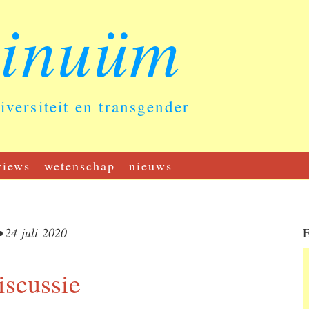
tinuüm
diversiteit en transgender
views
wetenschap
nieuws
•
24 juli 2020
E
iscussie