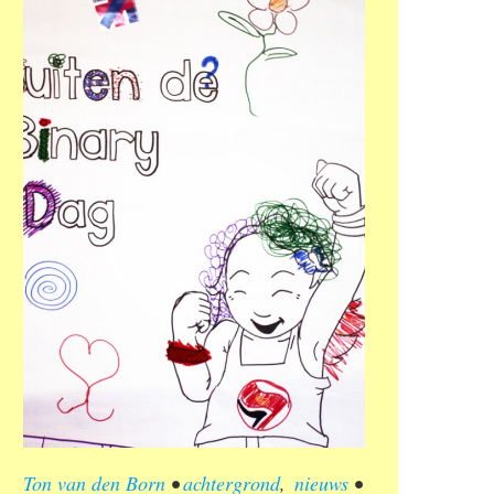
Ton van den Born
•
achtergrond
,
nieuws
•