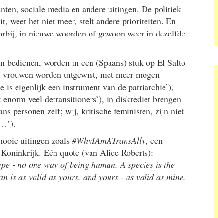
ranten, sociale media en andere uitingen. De politiek
it, weet het niet meer, stelt andere prioriteiten. En
rbij, in nieuwe woorden of gewoon weer in dezelfde
an bedienen, worden in een (Spaans) stuk op El Salto
at vrouwen worden uitgewist, niet meer mogen
e is eigenlijk een instrument van de patriarchie’),
enorm veel detransitioners’), in diskrediet brengen
ns personen zelf; wij, kritische feministen, zijn niet
n…’).
mooie uitingen zoals
#WhyIAmATransAlly
, een
d Koninkrijk. Eén quote (van Alice Roberts):
ype - no one way of being human. A species is the
n is as valid as yours, and yours - as valid as mine.