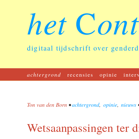
het
on
C
digitaal tijdschrift over gender
achtergrond
recensies
opinie
inter
Ton van den Born
•
achtergrond
,
opinie
,
nieuws
Wetsaanpassingen ter d