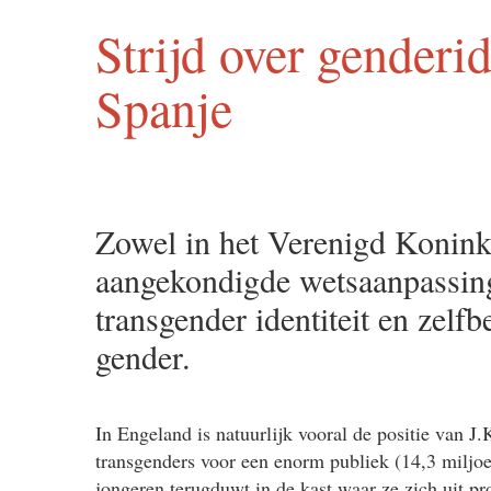
Strijd over genderi
Spanje
Zowel in het Verenigd Koninkr
aangekondigde wetsaanpassinge
transgender identiteit en zelf
gender.
In Engeland is natuurlijk vooral de positie van J
transgenders voor een enorm publiek (14,3 miljoen
jongeren terugduwt in de kast waar ze zich uit pr