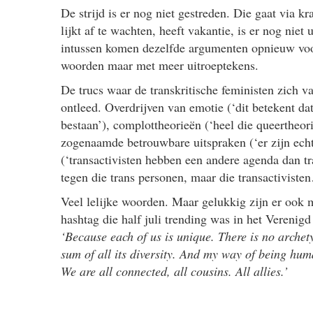
De strijd is er nog niet gestreden. Die gaat via k
lijkt af te wachten, heeft vakantie, is er nog niet u
intussen komen dezelfde argumenten opnieuw voo
woorden maar met meer uitroeptekens.
De trucs waar de transkritische feministen zich v
ontleed. Overdrijven van emotie (‘dit betekent d
bestaan’), complottheorieën (‘heel die queertheori
zogenaamde betrouwbare uitspraken (‘er zijn echt 
(‘transactivisten hebben een andere agenda dan tra
tegen die trans personen, maar die transactiviste
Veel lelijke woorden. Maar gelukkig zijn er ook 
hashtag die half juli trending was in het Verenig
‘Because each of us is unique. There is no archet
sum of all its diversity. And my way of being huma
We are all connected, all cousins. All allies.’