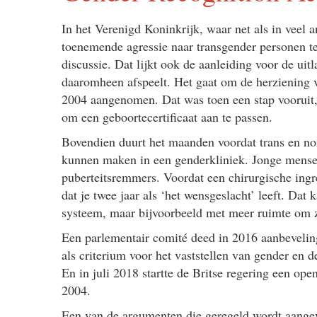
In het Verenigd Koninkrijk, waar net als in veel 
toenemende agressie naar transgender personen te 
discussie. Dat lijkt ook de aanleiding voor de uit
daaromheen afspeelt. Het gaat om de herziening v
2004 aangenomen. Dat was toen een stap vooruit,
om een geboortecertificaat aan te passen.
Bovendien duurt het maanden voordat trans en no
kunnen maken in een genderkliniek. Jonge mensen
puberteitsremmers. Voordat een chirurgische ingre
dat je twee jaar als ‘het wensgeslacht’ leeft. Dat
systeem, maar bijvoorbeeld met meer ruimte om ze
Een parlementair comité deed in 2016 aanbeveling
als criterium voor het vaststellen van gender en de
En in juli 2018 startte de Britse regering een op
2004.
Een van de argumenten die geregeld wordt aangevo