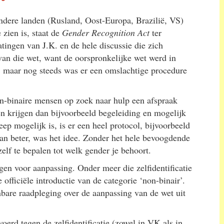
andere landen (Rusland, Oost-Europa, Brazilië, VS)
zien is, staat de
Gender Recognition Act
ter
latingen van J.K. en de hele discussie die zich
an die wet, want de oorspronkelijke wet werd in
 maar nog steeds was er een omslachtige procedure
n-binaire mensen op zoek naar hulp een afspraak
 krijgen dan bijvoorbeeld begeleiding en mogelijk
ep mogelijk is, is er een heel protocol, bijvoorbeeld
 kan beter, was het idee. Zonder het hele bevoogdende
lf te bepalen tot welk gender je behoort.
en voor aanpassing. Onder meer die zelfidentificatie
 officiële introductie van de categorie ‘non-binair’.
enbare raadpleging over de aanpassing van de wet uit
erd tegen de zelfidentificatie (zowel in VK als in