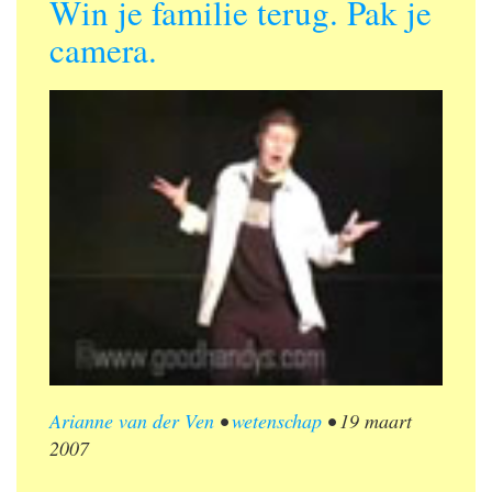
Win je familie terug. Pak je
camera.
Arianne van der Ven
•
wetenschap
•
19 maart
2007