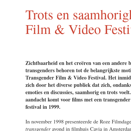
Trots en saamhorig
Film & Video Festi
Zichtbaarheid en het creëren van een andere 
transgenders behoren tot de belangrijkste mot
Transgender Film & Video Festival. Het inmid
zich door het diverse publiek dat zich, ondank
emoties en discussies, saamhorig en trots voelt
aandacht komt voor films met een transgender
festival in 1999.
In november 1998 presenteerde de Roze Filmdag
transgender
avond in filmhuis Cavia in Amsterda