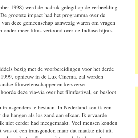
ember 1998) werd de nadruk gelegd op de verbeelding
. De grootste impact had het programma over de
en van deze gemeenschap aanwezig waren om vragen
 onder meer films vertoond over de Indiase hijra's
iddels bezig met de voorbereidingen voor het derde
er 1999, opnieuw in de Lux Cinema. zal worden
andse filmwetenschapper en kersverse
oorde deze via-via over het filmfestival, en besloot
.
 transgenders te bestaan. In Nederland ken ik een
 die hangen als los zand aan elkaar. Ik ervaarde
wat ik niet eerder had meegemaakt. Veel mensen konden
st was of een transgender, maar dat maakte niet uit.