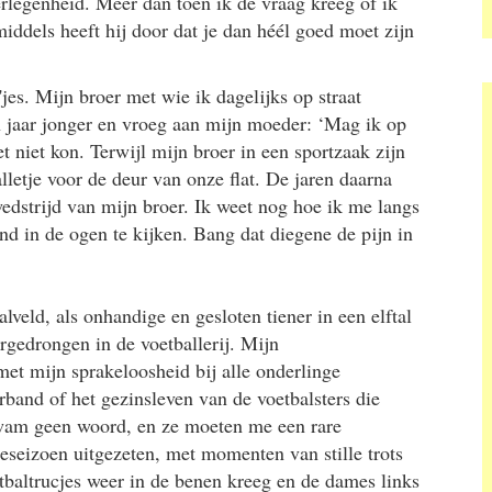
erlegenheid. Meer dan toen ik de vraag kreeg of ik
middels heeft hij door dat je dan héél goed moet zijn
jes. Mijn broer met wie ik dagelijks op straat
en jaar jonger en vroeg aan mijn moeder: ‘Mag ik op
et niet kon. Terwijl mijn broer in een sportzaak zijn
letje voor de deur van onze flat. De jaren daarna
dstrijd van mijn broer. Ik weet nog hoe ik me langs
 in de ogen te kijken. Bang dat diegene de pijn in
veld, als onhandige en gesloten tiener in een elftal
gedrongen in de voetballerij. Mijn
et mijn sprakeloosheid bij alle onderlinge
band of het gezinsleven van de voetbalsters die
wam geen woord, en ze moeten me een rare
seizoen uitgezeten, met momenten van stille trots
oetbaltrucjes weer in de benen kreeg en de dames links