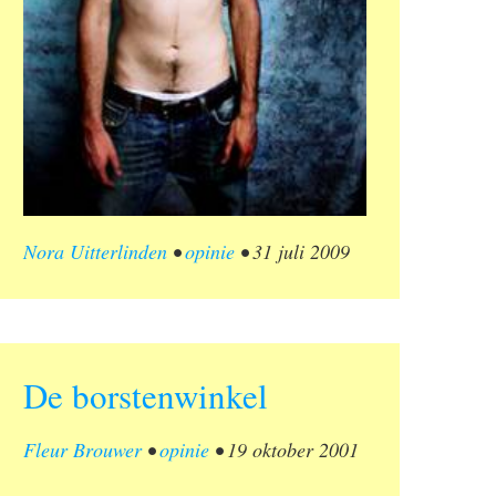
Nora Uitterlinden
•
opinie
•
31 juli 2009
De borstenwinkel
Fleur Brouwer
•
opinie
•
19 oktober 2001