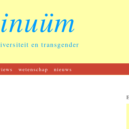
tinuüm
diversiteit en transgender
views
wetenschap
nieuws
E