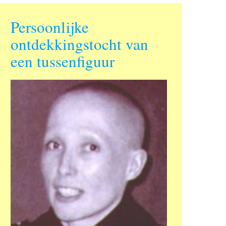
Persoonlijke
ontdekkingstocht van
een tussenfiguur