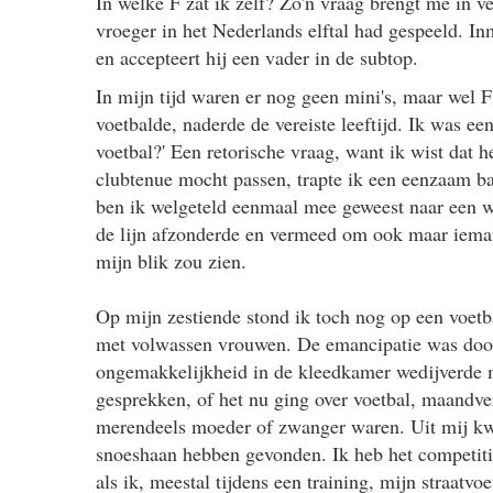
In welke F zat ik zelf? Zo'n vraag brengt me in v
vroeger in het Nederlands elftal had gespeeld. In
en accepteert hij een vader in de subtop.
In mijn tijd waren er nog geen mini's, maar wel F'
voetbalde, naderde de vereiste leeftijd. Ik was e
voetbal?' Een retorische vraag, want ik wist dat h
clubtenue mocht passen, trapte ik een eenzaam bal
ben ik welgeteld eenmaal mee geweest naar een we
de lijn afzonderde en vermeed om ook maar iemand
mijn blik zou zien.
Op mijn zestiende stond ik toch nog op een voetbal
met volwassen vrouwen. De emancipatie was door
ongemakkelijkheid in de kleedkamer wedijverde m
gesprekken, of het nu ging over voetbal, maandver
merendeels moeder of zwanger waren. Uit mij k
snoeshaan hebben gevonden. Ik heb het competitie
als ik, meestal tijdens een training, mijn straatv