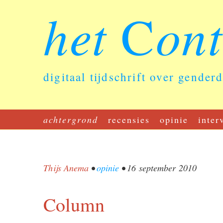
het
on
C
digitaal tijdschrift over gender
achtergrond
recensies
opinie
inter
Thijs Anema
•
opinie
•
16 september 2010
Column