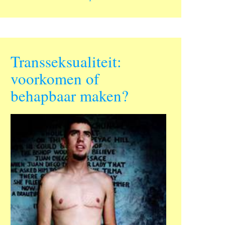
Transseksualiteit:
voorkomen of
behapbaar maken?