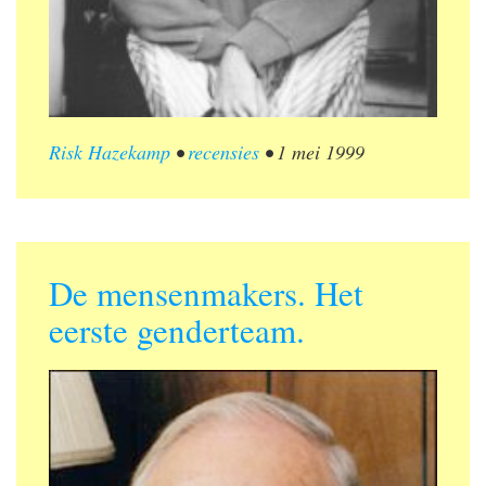
Risk Hazekamp
•
recensies
•
1 mei 1999
De mensenmakers. Het
eerste genderteam.