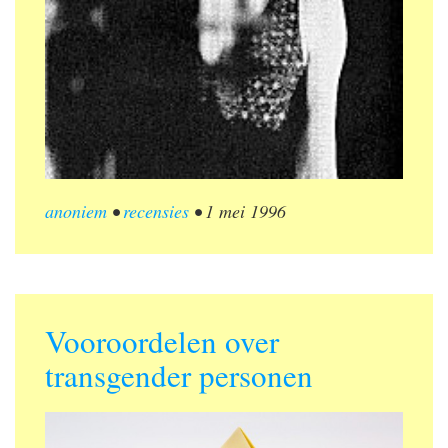
anoniem
•
recensies
•
1 mei 1996
Vooroordelen over
transgender personen