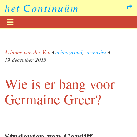
het
C
ontinuüm
Arianne van der Ven
•
achtergrond
,
recensies
•
19 december 2015
Wie is er bang voor
Germaine Greer?
Studenten van Cardiff