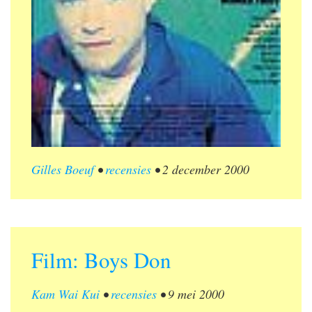
Gilles Boeuf
•
recensies
•
2 december 2000
Film: Boys Don
Kam Wai Kui
•
recensies
•
9 mei 2000