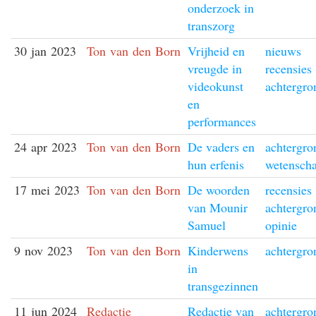
onderzoek in
transzorg
30 jan 2023
Ton van den Born
Vrijheid en
nieuws
vreugde in
recensies
videokunst
achtergro
en
performances
24 apr 2023
Ton van den Born
De vaders en
achtergro
hun erfenis
wetensch
17 mei 2023
Ton van den Born
De woorden
recensies
van Mounir
achtergro
Samuel
opinie
9 nov 2023
Ton van den Born
Kinderwens
achtergro
in
transgezinnen
11 jun 2024
Redactie
Redactie van
achtergro