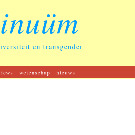
tinuüm
diversiteit en transgender
views
wetenschap
nieuws