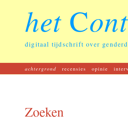
het
on
C
digitaal tijdschrift over gender
achtergrond
recensies
opinie
inter
Zoeken