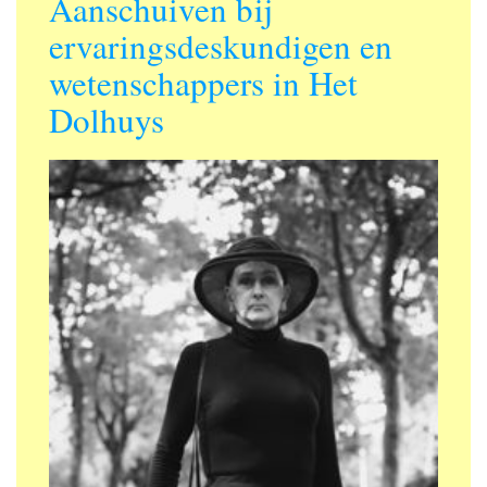
Aanschuiven bij
ervaringsdeskundigen en
wetenschappers in Het
Dolhuys