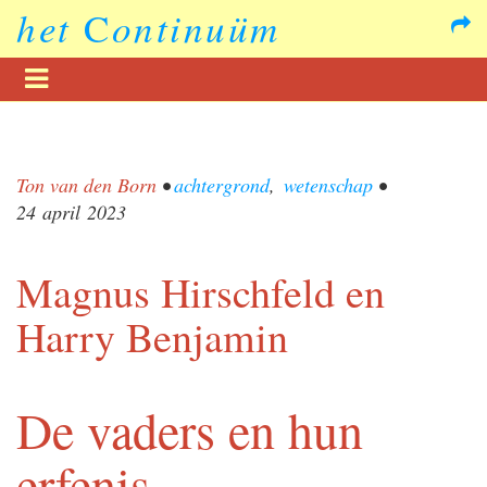
het
C
ontinuüm
Ton van den Born
•
achtergrond
,
wetenschap
•
24 april 2023
Magnus Hirschfeld en
Harry Benjamin
De vaders en hun
erfenis