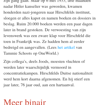
zijn gang gaan. Maar op 6 mei 1933, drie maanden
nadar Hitler kanselier was geworden, kwamen
honderden nazi-jongeren naar Hirschfelds instituut,
sloegen er alles kapot en namen boeken en dossiers in
beslag. Ruim 20.000 boeken werden een paar dagen
later in brand gestoken. De verwoesting van zijn
levenswerk was een zware klap voor Hirschfeld die
toen in Frankrijk was. Ze hadden hem al eerder
bedreigd en aangevallen. (Lees
het artikel
van
Tammie Schoots op OneWorld.)
Zijn collega’s, deels Joods, moesten vluchten of
werden later waarschijnlijk vermoord in
concentratiekampen. Hirschfelds Duitse nationaliteit
werd hem kort daarna afgenomen. En hij stierf een
jaar later, 76 jaar oud, aan een hartaanval.
Meer binair