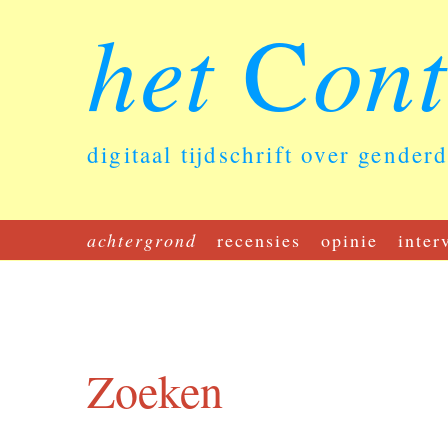
het
on
C
digitaal tijdschrift over gender
achtergrond
recensies
opinie
inter
Zoeken