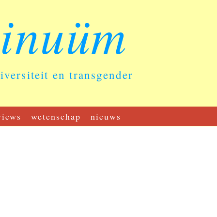
tinuüm
diversiteit en transgender
views
wetenschap
nieuws