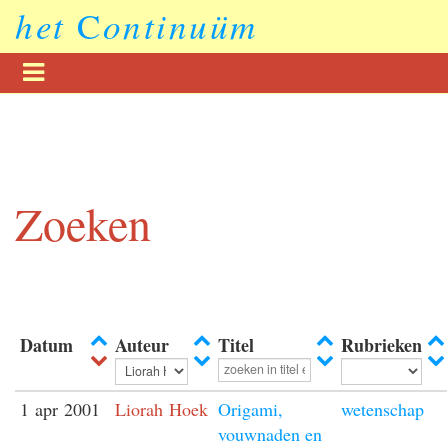
het
C
ontinuüm
Zoeken
Datum
Auteur
Titel
Rubrieken
1 apr 2001
Liorah Hoek
Origami,
wetenschap
vouwnaden en